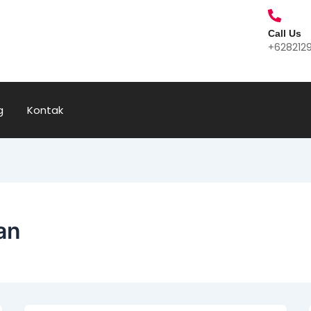
Call Us
+628212
g
Kontak
an