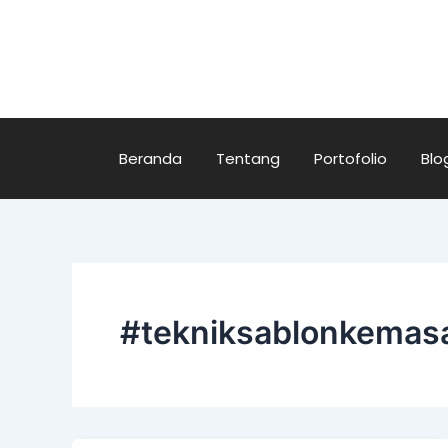
Lewati
ke
konten
Beranda
Tentang
Portofolio
Blo
#tekniksablonkemas