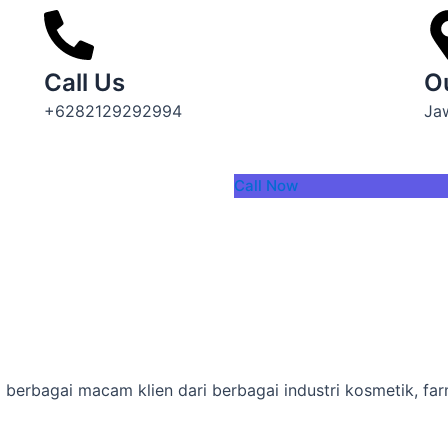
Call Us
O
+6282129292994
Ja
Call Now
i berbagai macam klien dari berbagai industri kosmetik, fa