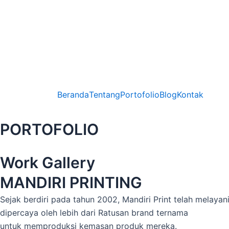
Lewati
ke
konten
Beranda
Tentang
Portofolio
Blog
Kontak
PORTOFOLIO
Work Gallery
MANDIRI PRINTING
Sejak berdiri pada tahun 2002, Mandiri Print telah melayan
dipercaya oleh lebih dari Ratusan brand ternama
untuk memproduksi kemasan produk mereka.