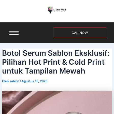
Lewati
Post
ke
navigation
konten
CALL NOW
Botol Serum Sablon Eksklusif:
Pilihan Hot Print & Cold Print
untuk Tampilan Mewah
Oleh
sablon
/
Agustus 15, 2025