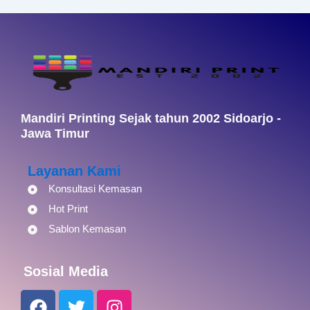
Mandiri Printing Sejak tahun 2002 Sidoarjo -
Jawa Timur
Layanan Kami
Konsultasi Kemasan
Hot Print
Sablon Kemasan
Sosial Media
F
T
I