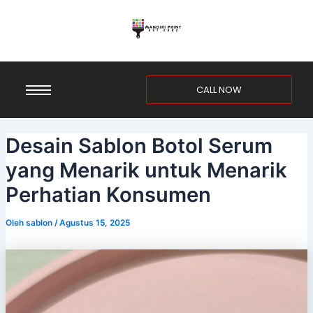
Lewati
Post
ke
navigation
konten
CALL NOW
Desain Sablon Botol Serum
yang Menarik untuk Menarik
Perhatian Konsumen
Oleh
sablon
/
Agustus 15, 2025