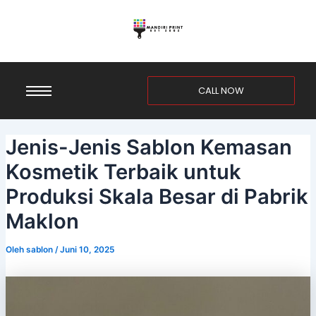
Lewati
Post
ke
navigation
konten
CALL NOW
Jenis-Jenis Sablon Kemasan
Kosmetik Terbaik untuk
Produksi Skala Besar di Pabrik
Maklon
Oleh
sablon
/
Juni 10, 2025