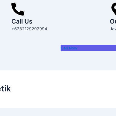
Call Us
O
+6282129292994
Ja
Call Now
tik